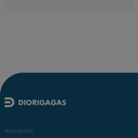
Διώρυγα GAS