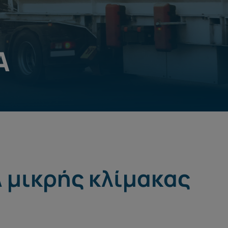
Α
 μικρής κλίμακας