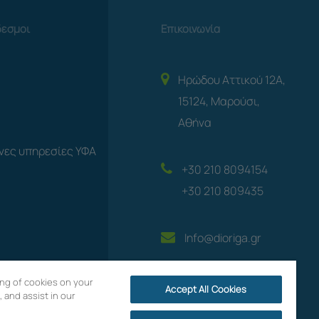
δεσμοι
Επικοινωνία
Ηρώδου Αττικού 12A,
15124, Μαρούσι,
Αθήνα
νες υπηρεσίες ΥΦΑ
+30 210 8094154
+30 210 809435
Info@dioriga.gr
ring of cookies on your
Accept All Cookies
 and assist in our