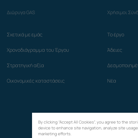
Διώρυγα GAS
Χρήσιμοι Σύν
Σχετικά με εμάς
Το έργο
Χρονοδιάγραμμα του Έργου
Άδειες
Στρατηγική αξία
Δεσμοποιημέ
Οικονομικές καταστάσεις
Νέα
By clicking “Accept All Cookies”, you agree to the sto
device to enhance site navigation, analyze site usage,
marketing efforts.