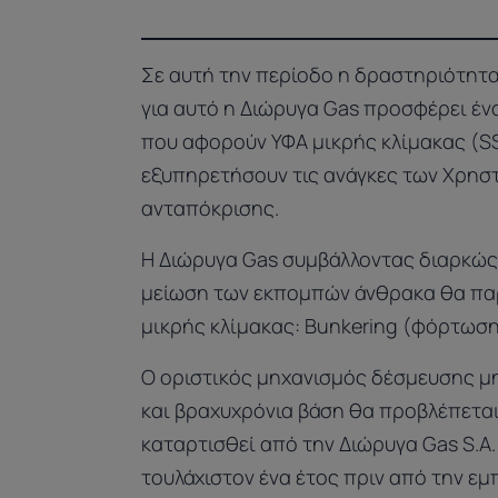
Σε αυτή την περίοδο η δραστηριότητα
για αυτό η Διώρυγα Gas προσφέρει έ
που αφορούν ΥΦΑ μικρής κλίμακας (SS
εξυπηρετήσουν τις ανάγκες των Χρηστ
ανταπόκρισης.
Η Διώρυγα Gas συμβάλλοντας διαρκώς 
μείωση των εκπομπών άνθρακα θα παρ
μικρής κλίμακας: Bunkering (φόρτωση
Ο οριστικός μηχανισμός δέσμευσης μ
και βραχυχρόνια βάση θα προβλέπετα
καταρτισθεί από την Διώρυγα Gas S.A.
τουλάχιστον ένα έτος πριν από την εμ