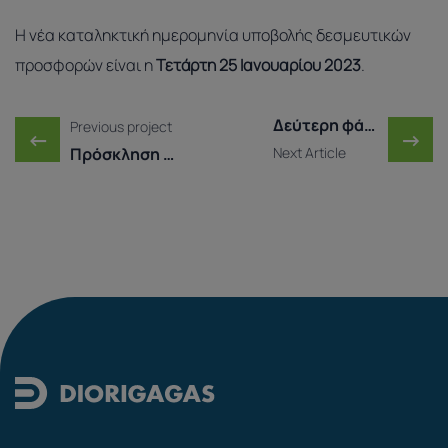
Η νέα καταληκτική ημερομηνία υποβολής δεσμευτικών
προσφορών είναι η
Τετάρτη 25 Ιανουαρίου 2023
.
Πλοήγηση στα Άρθρα
Δεύτερη φάση του Μarket ..
Previous project
←
→
Πρόσκληση υποβολής δεσμ ...
Next Article